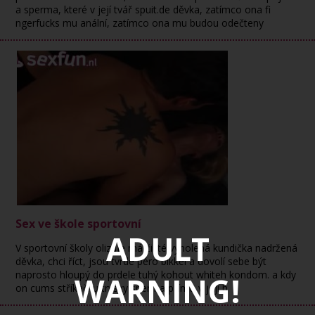
a sperma, které v její tvář spuit.de děvka, zatímco ona fi
ngerfucks mu anální, zatímco ona mu budou odečteny
Sex ve škole sportovní
ADULT
V sportovní školy olizuje má čisté vyholená kundička nadržená
děvka, chci říct, jsou tvrdé péro bikkel a dovolí sebe být
naprosto hloupý do prdele tuhý kohout whiteh kondom. a kdy
WARNING!
on cums stříkačku trysky sperma přímo v její h