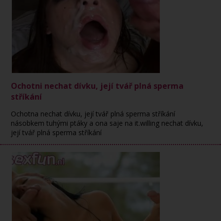
Ochotni nechat dívku, její tvář plná sperma
stříkání
Ochotna nechat dívku, její tvář plná sperma stříkání
násobkem tuhými ptáky a ona saje na it.willing nechat dívku,
její tvář plná sperma stříkání