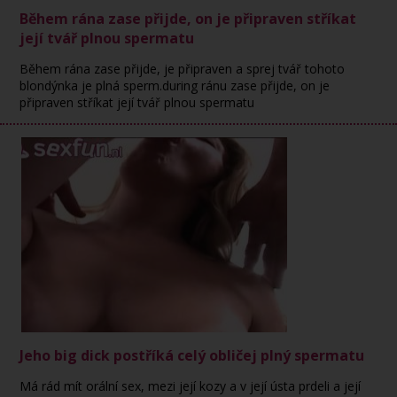
Během rána zase přijde, on je připraven stříkat
její tvář plnou spermatu
Během rána zase přijde, je připraven a sprej tvář tohoto
blondýnka je plná sperm.during ránu zase přijde, on je
připraven stříkat její tvář plnou spermatu
Jeho big dick postříká celý obličej plný spermatu
Má rád mít orální sex, mezi její kozy a v její ústa prdeli a její