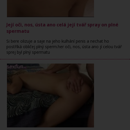
Její oči, nos, ústa ano celá její tvář spray on plné
spermatu
Si bere olizuje a saje na jeho kulhání penis a nechat ho
postříká obličej plný sperm.her oči, nos, ústa ano jí celou tvář
sprej byl plný spermatu