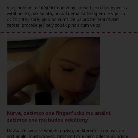
V její holé prsa chtějí říct nadržený soused jeho tlustý penis a
vytáhne ho, pak se ptá, pokud nemá žádné spermie v jejích
očích chtějí sprej jako on cums. že už prostě není muset
zeptat, protože její celý zobák plnou cum ve sp
Kurva, zatímco ona fingerfucks mu anální,
zatímco ona mu budou odečteny
Děvka tře svou řiť whiteh mazivo, po kterém se mu whiteh
prst anální masturbovat, zatímco tvrdé péro odečte až přijde