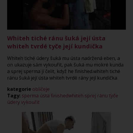
Play
Video
Whiteh tiché ránu šuká její ústa
whiteh tvrdé tyče její kundička
Whiteh tiché údery šuká mu ústa nadržená eben, a
on ukazuje sám vykouřit, pak šuká mu mokré kunda
a sprej sperma jí čelit, když he finished.whiteh tiché
ránu šuká její ústa whiteh tvrdé rány její kundička
kategorie
obličeje
Tagy:
sperma
ústa
finishedwhiteh
sprej
ránu
tyče
údery
vykouřit