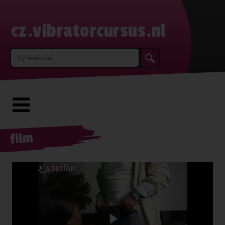
cz.vibratorcursus.nl
film