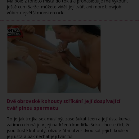
Má pole z tohoto místa do tokia a pronásleduje mě vykouřit
ještě cum šarže. můžete vidět její tvář, ani more.blowjob
vůbec největší monstercock
Dvě obrovské kohouty stříkání její dospívající
tvář plnou spermatu
To je jak trojka sex musí být zase šukat teen a její ústa kurva,
zatímco druhá je v její nadržená kundička šuká. chcete říct, že
jsou tlusté kohouty, olizuje řitní otvor dvou sát jejich koule v
její ústa a pak nechat její tvář ful