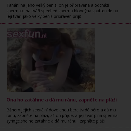
Tahání na jeho velký penis, on je připravena a odchází
spermatu na tváři speehed sperma blondýna spatten.de na
její tváři jako velký penis připraven přijít
Ona ho zatáhne a dá mu ránu, zapněte na pláži
Během jejich sexuální dovolenou bere tvrdé péro a dá mu
ránu, zapněte na pláži, až on přijde, a její tvář plná sperma
syringe.she ho zatáhne a dá mu ránu , zapněte pláži