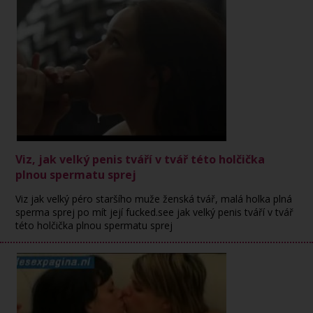
Viz, jak velký penis tváří v tvář této holčička
plnou spermatu sprej
Viz jak velký péro staršího muže ženská tvář, malá holka plná
sperma sprej po mít její fucked.see jak velký penis tváří v tvář
této holčička plnou spermatu sprej