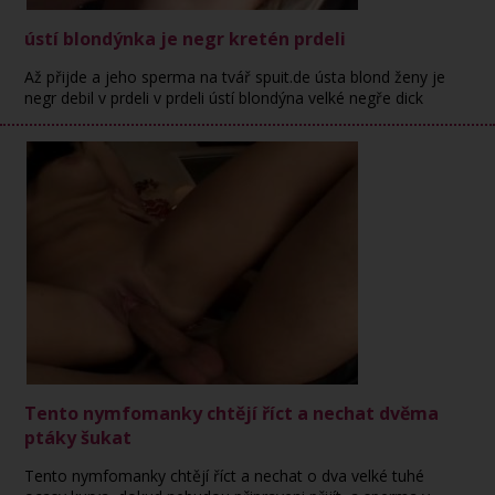
ústí blondýnka je negr kretén prdeli
Až přijde a jeho sperma na tvář spuit.de ústa blond ženy je
negr debil v prdeli v prdeli ústí blondýna velké negře dick
Tento nymfomanky chtějí říct a nechat dvěma
ptáky šukat
Tento nymfomanky chtějí říct a nechat o dva velké tuhé