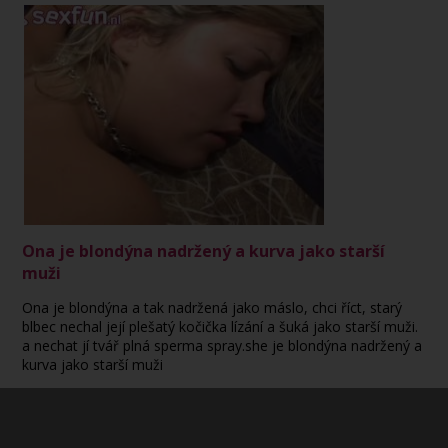
Ona je blondýna nadržený a kurva jako starší
muži
Ona je blondýna a tak nadržená jako máslo, chci říct, starý
blbec nechal její plešatý kočička lízání a šuká jako starší muži.
a nechat jí tvář plná sperma spray.she je blondýna nadržený a
kurva jako starší muži