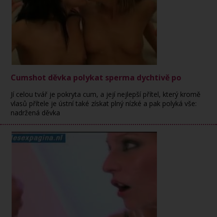
Cumshot děvka polykat sperma dychtivě po
Jí celou tvář je pokryta cum, a její nejlepší přítel, který kromě
vlasů přítele je ústní také získat plný nízké a pak polyká vše:
nadržená děvka