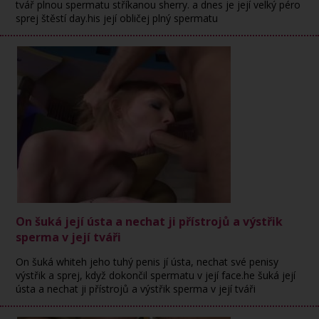
tvář plnou spermatu stříkanou sherry. a dnes je její velký péro
sprej štěstí day.his její obličej plný spermatu
On šuká její ústa a nechat ji přístrojů a výstřik
sperma v její tváři
On šuká whiteh jeho tuhý penis jí ústa, nechat své penisy
výstřik a sprej, když dokončil spermatu v její face.he šuká její
ústa a nechat ji přístrojů a výstřik sperma v její tváři