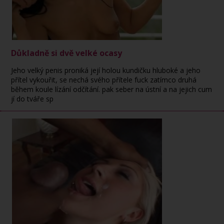
Důkladně si dvě velké ocasy
Jeho velký penis proniká její holou kundičku hluboké a jeho
přítel vykouřit, se nechá svého přítele fuck zatímco druhá
během koule lízání odčítání. pak seber na ústní a na jejich cum
jí do tváře sp