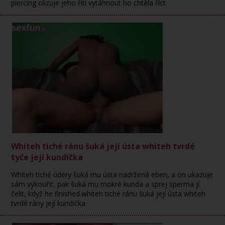
piercing olizuje jeho řiti vytáhnout ho chtěla říct
Whiteh tiché ránu šuká její ústa whiteh tvrdé
tyče její kundička
Whiteh tiché údery šuká mu ústa nadržená eben, a on ukazuje
sám vykouřit, pak šuká mu mokré kunda a sprej sperma jí
čelit, když he finished.whiteh tiché ránu šuká její ústa whiteh
tvrdé rány její kundička