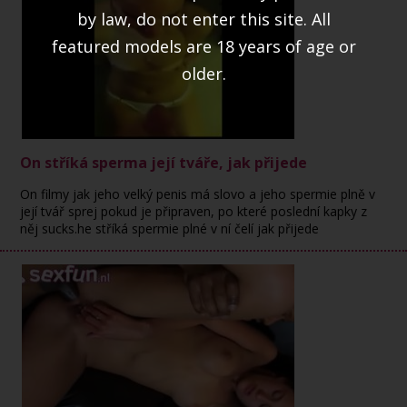
by law, do not enter this site. All
featured models are 18 years of age or
older.
On stříká sperma její tváře, jak přijede
On filmy jak jeho velký penis má slovo a jeho spermie plně v
její tvář sprej pokud je připraven, po které poslední kapky z
něj sucks.he stříká spermie plné v ní čelí jak přijede