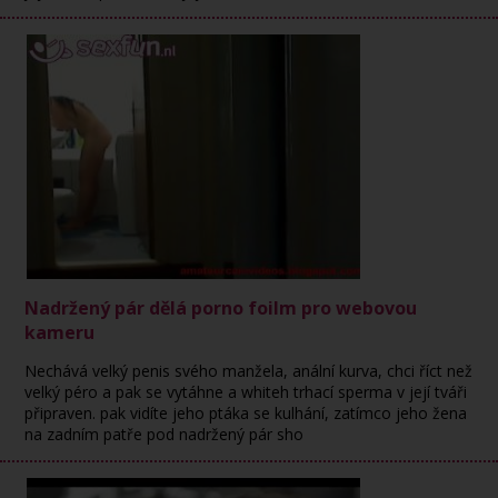
Nadržený pár dělá porno foilm pro webovou
kameru
Nechává velký penis svého manžela, anální kurva, chci říct než
velký péro a pak se vytáhne a whiteh trhací sperma v její tváři
připraven. pak vidíte jeho ptáka se kulhání, zatímco jeho žena
na zadním patře pod nadržený pár sho