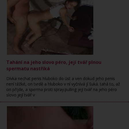
Tahání na jeho slovo péro, její tvář plnou
spermatu nastříká
Dívka nechat penis hluboko do úst a ven dokud jeho penis
není těžké, on tvrdě a hluboko v ní vyčnívá jí šuká. tahá to, až
on přijde, a sperma proti spray.pulling její tvář na jeho péro
slovo její tvář v