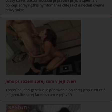
ocasy kurva, dokud nebudou připraveni přijít, a sperma v
obličeji, spraying.this nymfomanka chtějí říct a nechat dvěma
ptáky šukat
Jeho přirození sprej cum v její tváři
Tahání na jeho genitálie je připraven a on sprej jeho cum celé
její genitálie sprej face.his cum v její tváři