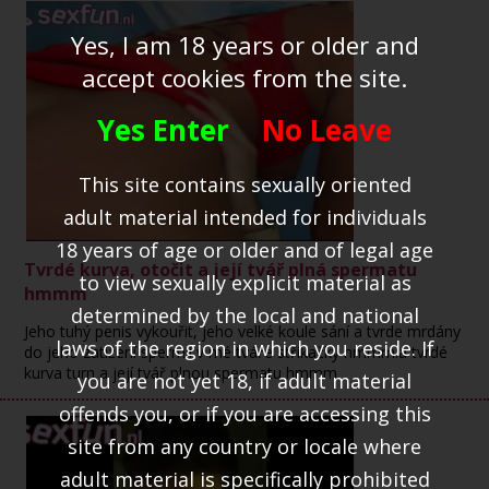
Yes, I am 18 years or older and
accept cookies from the site.
Yes Enter
No Leave
This site contains sexually oriented
adult material intended for individuals
18 years of age or older and of legal age
Tvrdé kurva, otočit a její tvář plná spermatu
to view sexually explicit material as
hmmm
determined by the local and national
Jeho tuhý penis vykouřit, jeho velké koule sání a tvrde mrdány
laws of the region in which you reside. If
do jeho zatížení spermií v mé tváře stříkačky hmmm.a tvrdé
kurva turn a její tvář plnou spermatu hmmm
you are not yet 18, if adult material
offends you, or if you are accessing this
site from any country or locale where
adult material is specifically prohibited