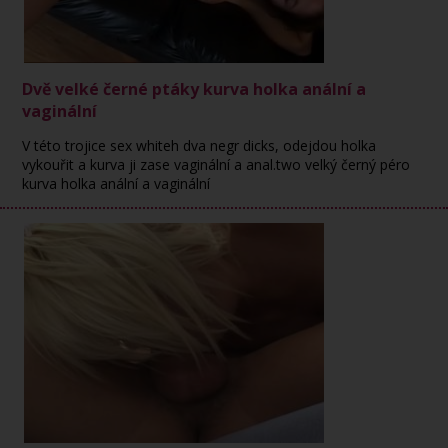
Dvě velké černé ptáky kurva holka anální a
vaginální
V této trojice sex whiteh dva negr dicks, odejdou holka
vykouřit a kurva ji zase vaginální a anal.two velký černý péro
kurva holka anální a vaginální