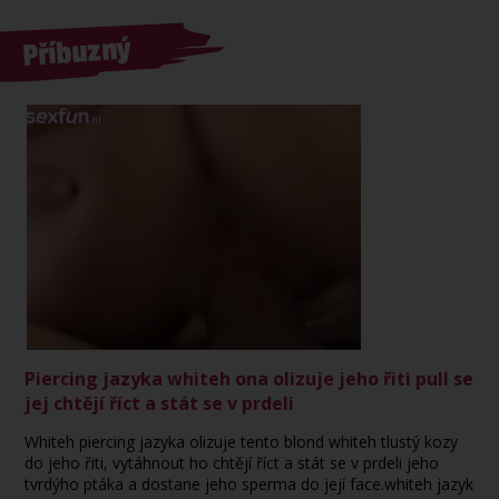
Příbuzný
Piercing jazyka whiteh ona olizuje jeho řiti pull se
jej chtějí říct a stát se v prdeli
Whiteh piercing jazyka olizuje tento blond whiteh tlustý kozy
do jeho řiti, vytáhnout ho chtějí říct a stát se v prdeli jeho
tvrdýho ptáka a dostane jeho sperma do její face.whiteh jazyk