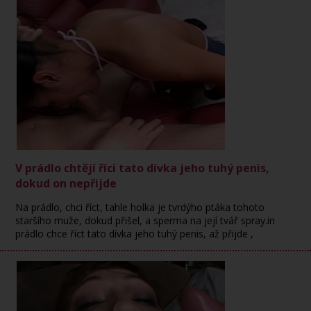
V prádlo chtějí říci tato dívka jeho tuhý penis,
dokud on nepřijde
Na prádlo, chci říct, tahle holka je tvrdýho ptáka tohoto
staršího muže, dokud přišel, a sperma na její tvář spray.in
prádlo chce říct tato dívka jeho tuhý penis, až přijde ,