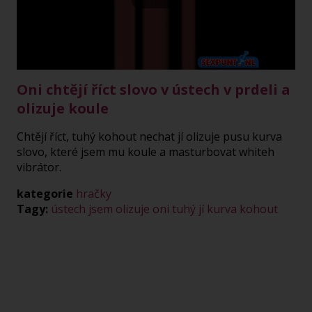
Play
Video
Oni chtějí říct slovo v ústech v prdeli a
olizuje koule
Chtějí říct, tuhý kohout nechat jí olizuje pusu kurva
slovo, které jsem mu koule a masturbovat whiteh
vibrátor.
kategorie
hračky
Tagy:
ústech
jsem
olizuje
oni
tuhý
jí
kurva
kohout