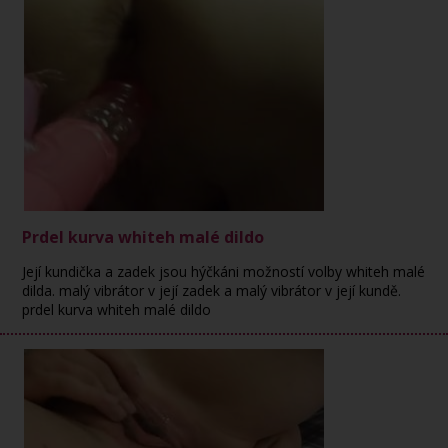
Prdel kurva whiteh malé dildo
Její kundička a zadek jsou hýčkáni možností volby whiteh malé
dilda. malý vibrátor v její zadek a malý vibrátor v její kundě.
prdel kurva whiteh malé dildo