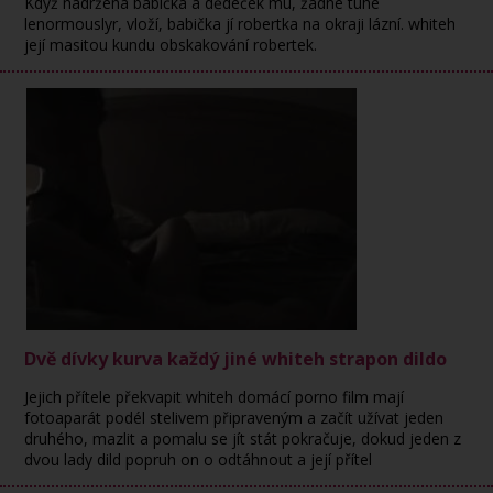
Když nadržená babička a dědeček mu, žádné tuhé
lenormouslyr, vloží, babička jí robertka na okraji lázní. whiteh
její masitou kundu obskakování robertek.
Dvě dívky kurva každý jiné whiteh strapon dildo
Jejich přítele překvapit whiteh domácí porno film mají
fotoaparát podél stelivem připraveným a začít užívat jeden
druhého, mazlit a pomalu se jít stát pokračuje, dokud jeden z
dvou lady dild popruh on o odtáhnout a její přítel