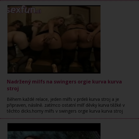
Nadržený milfs na swingers orgie kurva kurva
stroj
Během každé relace, jeden milfs v prdeli kurva stroj a je
připraven, násilně. zatímco ostatní milf děvky kurva těžké v
těchto dicks.horny milfs v swingers orgie kurva kurva stroj