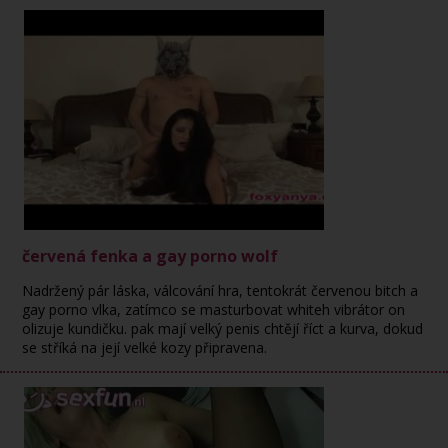
červená fenka a gay porno wolf
Nadržený pár láska, válcování hra, tentokrát červenou bitch a
gay porno vlka, zatímco se masturbovat whiteh vibrátor on
olizuje kundičku. pak mají velký penis chtějí říct a kurva, dokud
se stříká na její velké kozy připravena.