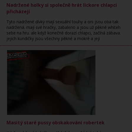
Nadržené holky si společně hrát lickore chlapci
přicházejí
Tyto nadržené dívky mají sexuální touhy a oni jsou oba tak
nadržená. mají své hračky, zabaleno a jsou už pěkné whiteh
sebe na hru. ale když konečně dorazí chlapci, začíná zábava.
jejich kundičky jsou všechny pěkné a mokré a jeji
Masitý staré pussy obskakování robertek