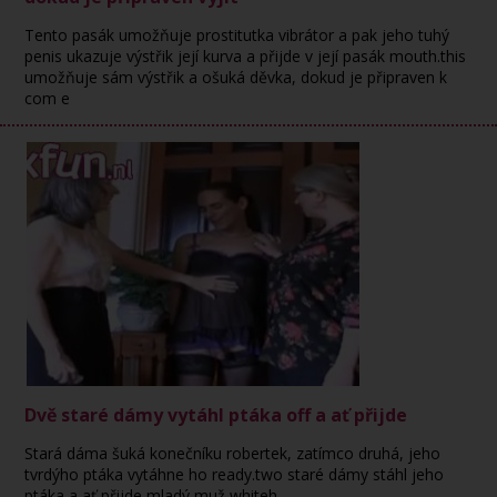
Tento pasák umožňuje prostitutka vibrátor a pak jeho tuhý
penis ukazuje výstřik její kurva a přijde v její pasák mouth.this
umožňuje sám výstřik a ošuká děvka, dokud je připraven k
com e
Dvě staré dámy vytáhl ptáka off a ať přijde
Stará dáma šuká konečníku robertek, zatímco druhá, jeho
tvrdýho ptáka vytáhne ho ready.two staré dámy stáhl jeho
ptáka a ať přijde mladý muž whiteh