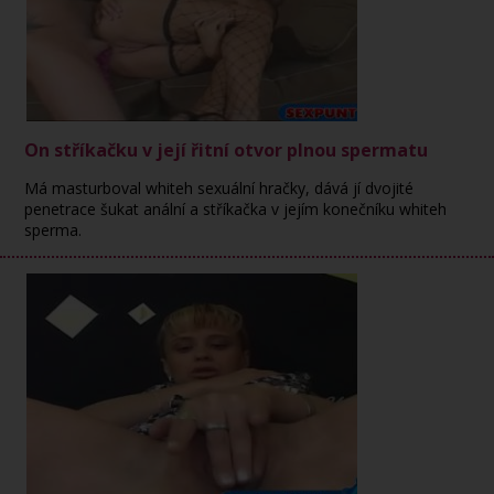
On stříkačku v její řitní otvor plnou spermatu
Má masturboval whiteh sexuální hračky, dává jí dvojité
penetrace šukat anální a stříkačka v jejím konečníku whiteh
sperma.