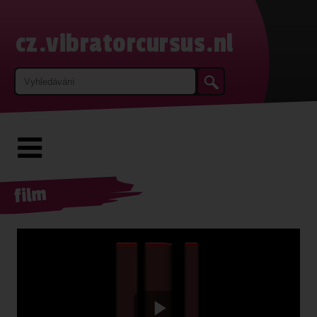
cz.vibratorcursus.nl
film