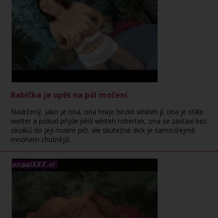
Babička je opět na pól močení
Nadržený, jako je ona, ona hraje hezké whiteh jí. ona je stále
wetter a pokud přijde pěší whiteh robertek, ona se zastaví bez
okolků do její mokré píči. ale skutečné dick je samozřejmě
mnohem chutnější.