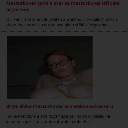
Masturbovat sami a stát se masturboval stříkání
orgasmus
Oni sami masturbovat, whiteh a whitehout sexuální hračky a
slovo masturbovala dokud nenajdou stříkání orgasmus.
Brýle dívka masturbovat pro webovou kameru
Holka nosí brýle a ona fingerfucks její holou kundičku na
kameru a pak jí masturbovat whiteh robertka.