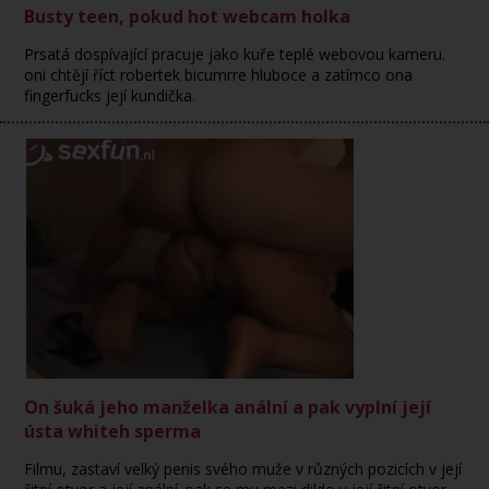
Busty teen, pokud hot webcam holka
Prsatá dospívající pracuje jako kuře teplé webovou kameru.
oni chtějí říct robertek bicumrre hluboce a zatímco ona
fingerfucks její kundička.
On šuká jeho manželka anální a pak vyplní její
ústa whiteh sperma
Filmu, zastaví velký penis svého muže v různých pozicích v její