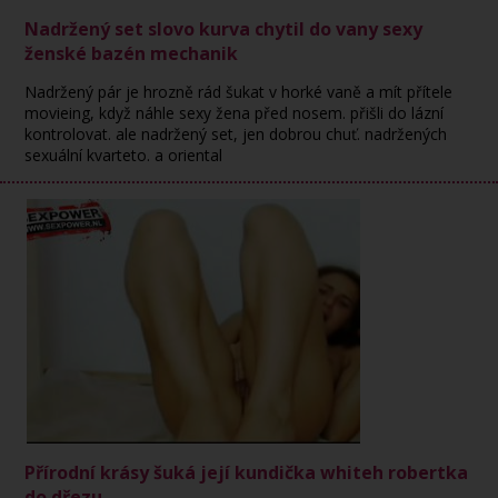
Nadržený set slovo kurva chytil do vany sexy
ženské bazén mechanik
Nadržený pár je hrozně rád šukat v horké vaně a mít přítele
movieing, když náhle sexy žena před nosem. přišli do lázní
kontrolovat. ale nadržený set, jen dobrou chuť. nadržených
sexuální kvarteto. a oriental
Přírodní krásy šuká její kundička whiteh robertka
do dřezu