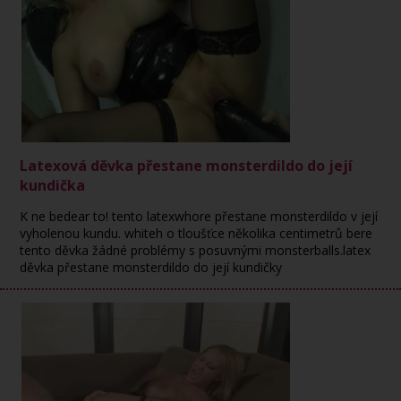
Latexová děvka přestane monsterdildo do její
kundička
K ne bedear to! tento latexwhore přestane monsterdildo v její
vyholenou kundu. whiteh o tloušťce několika centimetrů bere
tento děvka žádné problémy s posuvnými monsterballs.latex
děvka přestane monsterdildo do její kundičky