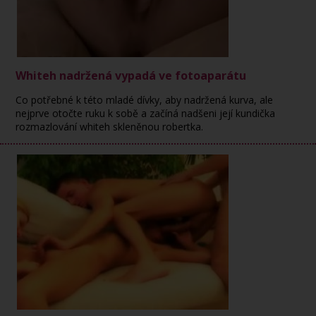
Whiteh nadržená vypadá ve fotoaparátu
Co potřebné k této mladé dívky, aby nadržená kurva, ale
nejprve otočte ruku k sobě a začíná nadšeni její kundička
rozmazlování whiteh skleněnou robertka.