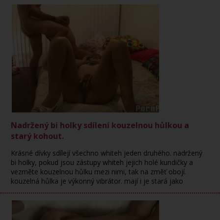
Nadržený bi holky sdílení kouzelnou hůlkou a
starý kohout.
Krásné dívky sdílejí všechno whiteh jeden druhého. nadržený
bi holky, pokud jsou zástupy whiteh jejich holé kundičky a
vezměte kouzelnou hůlku mezi nimi, tak na změť obojí.
kouzelná hůlka je výkonný vibrátor. mají i je stará jako