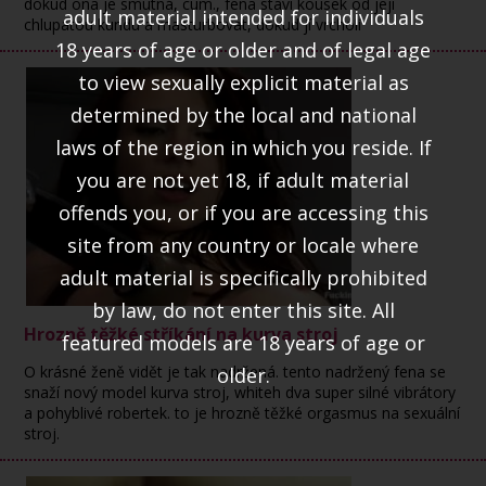
dokud ona je smutná, cum., fena staví kousek od její
adult material intended for individuals
chlupatou kundu a masturbovat, dokud jí vrcholí
18 years of age or older and of legal age
to view sexually explicit material as
determined by the local and national
laws of the region in which you reside. If
you are not yet 18, if adult material
offends you, or if you are accessing this
site from any country or locale where
adult material is specifically prohibited
by law, do not enter this site. All
Hrozně těžké stříkání na kurva stroj
featured models are 18 years of age or
O krásné ženě vidět je tak nadržená. tento nadržený fena se
older.
snaží nový model kurva stroj, whiteh dva super silné vibrátory
a pohyblivé robertek. to je hrozně těžké orgasmus na sexuální
stroj.