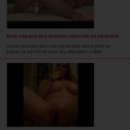
Rose zasraný díry dostane robertek na návštěvě
Krásná blonďatá dáma těší její lahodné fialové přítel na
baterie, že její růžové kurva díry dělá pěkné a vlhké