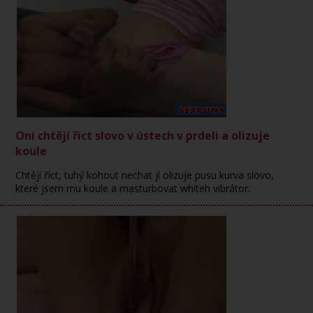
Oni chtějí říct slovo v ústech v prdeli a olizuje
koule
Chtějí říct, tuhý kohout nechat jí olizuje pusu kurva slovo,
které jsem mu koule a masturbovat whiteh vibrátor.