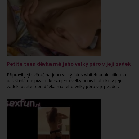
Petite teen děvka má jeho velký péro v její zadek
Připravil její svěrač na jeho velký falus whiteh anální dildo. a
pak štíhlá dospívající kurva jeho velký penis hluboko v její
zadek. petite teen děvka má jeho velký péro v její zadek