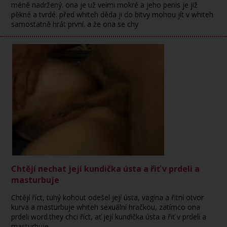
méně nadržený. ona je už velmi mokré a jeho penis je již
pěkné a tvrdé. před whiteh děda ji do bitvy mohou jít v whiteh
samostatně hrát první. a že ona se chy
Chtějí nechat její kundička ústa a řiť v prdeli a
masturbuje
Chtějí říct, tuhý kohout odešel její ústa, vagína a řitní otvor
kurva a masturbuje whiteh sexuální hračkou, zatímco ona
prdeli word.they chci říct, ať její kundička ústa a řiť v prdeli a
masturbuje