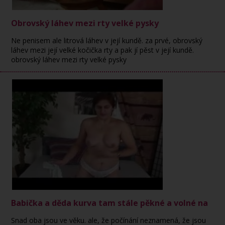
Obrovský láhev mezi rty velké pysky
Ne penisem ale litrová láhev v její kundě. za prvé, obrovský
láhev mezi její velké kočička rty a pak jí pěst v její kundě.
obrovský láhev mezi rty velké pysky
Babička a děda kurva tam stále pěkné a volné na
Snad oba jsou ve věku. ale, že počínání neznamená, že jsou