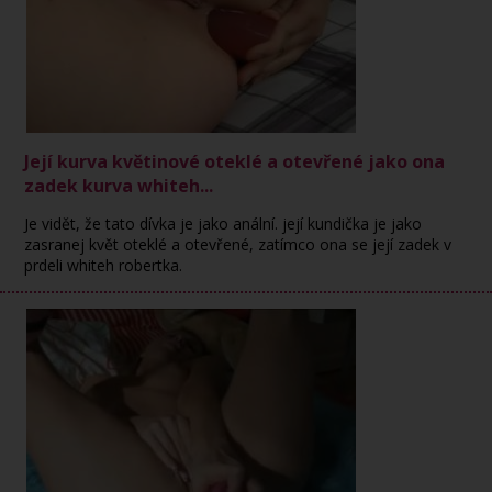
Její kurva květinové oteklé a otevřené jako ona
zadek kurva whiteh...
Je vidět, že tato dívka je jako anální. její kundička je jako
zasranej květ oteklé a otevřené, zatímco ona se její zadek v
prdeli whiteh robertka.