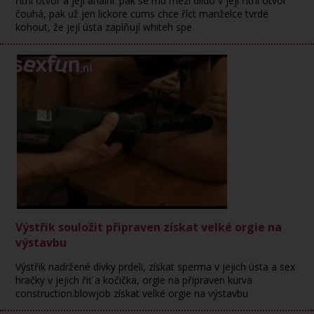
řitní otvor a její anální. pak se mu mezi dildo v její řitní otvor
čouhá, pak už jen lickore cums chce říct manželce tvrdé
kohout, že její ústa zaplňují whiteh spe
Výstřik souložit připraven získat velké orgie na
výstavbu
Výstřik nadržené dívky prdeli, získat sperma v jejich ústa a sex
hračky v jejich řiť a kočička, orgie na připraven kurva
construction.blowjob získat velké orgie na výstavbu