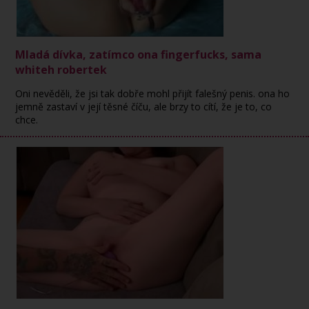
Mladá dívka, zatímco ona fingerfucks, sama
whiteh robertek
Oni nevěděli, že jsi tak dobře mohl přijít falešný penis. ona ho
jemně zastaví v její těsné číču, ale brzy to cítí, že je to, co
chce.