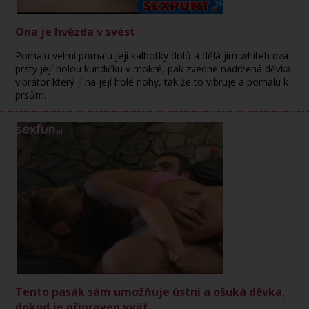
Ona je hvězda v svést
Pomalu velmi pomalu její kalhotky dolů a dělá jim whiteh dva
prsty její holou kundičku v mokré, pak zvedne nadržená děvka
vibrátor který jí na její holé nohy, tak že to vibruje a pomalu k
prsům.
Tento pasák sám umožňuje ústní a ošuká děvka,
dokud je připraven vyjít