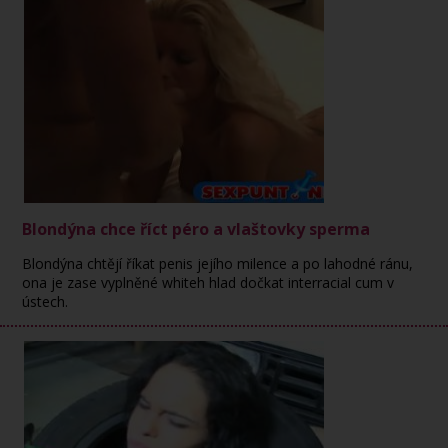
Blondýna chce říct péro a vlaštovky sperma
Blondýna chtějí říkat penis jejího milence a po lahodné ránu,
ona je zase vyplněné whiteh hlad dočkat interracial cum v
ústech.