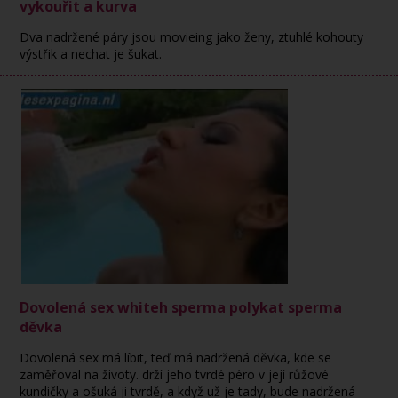
vykouřit a kurva
Dva nadržené páry jsou movieing jako ženy, ztuhlé kohouty
výstřik a nechat je šukat.
Dovolená sex whiteh sperma polykat sperma
děvka
Dovolená sex má líbit, teď má nadržená děvka, kde se
zaměřoval na životy. drží jeho tvrdé péro v její růžové
kundičky a ošuká ji tvrdě, a když už je tady, bude nadržená