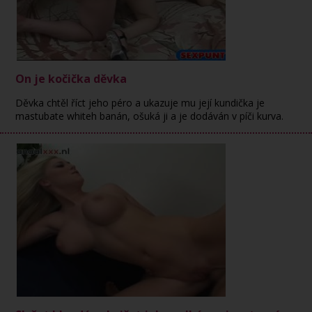
On je kočička děvka
Děvka chtěl říct jeho péro a ukazuje mu její kundička je
mastubate whiteh banán, ošuká ji a je dodáván v píči kurva.