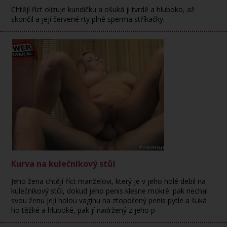
Chtějí říct olizuje kundičku a ošuká ji tvrdě a hluboko, až
skončil a její červené rty plné sperma stříkačky.
Kurva na kulečníkový stůl
Jeho žena chtějí říct manželovi, který je v jeho holé debil na
kulečníkový stůl, dokud jeho penis klesne mokré. pak nechal
svou ženu její holou vagínu na ztopořený penis pytle a šuká
ho těžké a hluboké, pak jí nadržený z jeho p