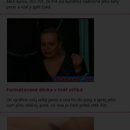
Mezi kurva, chci říct, že má její kundička nadržená jeho tuhý
penis a vzal ji zpět šuká.
Formátované děvka v tvář stříká
On vytáhne svůj velký penis a ona ho do pusy a sprej jeho
cum přes obličej, poté, co ona je čisté prdeli chtít říct.