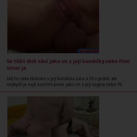
Se těšit dick sání jako on z její kundičky nebo řitní
otvor je
Má to ráda hluboko v její kundička ústa a řiť v prdeli, ale
nejlepší je najít kouření penis jako on z její vagina nebo řiť.