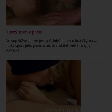
Hustý spon v prdeli
On sop šťávy ze své jeskyně, když je tento kratičký kurva
hustý spon. jeho penis a těsnění whiteh velké rány její
kundička.