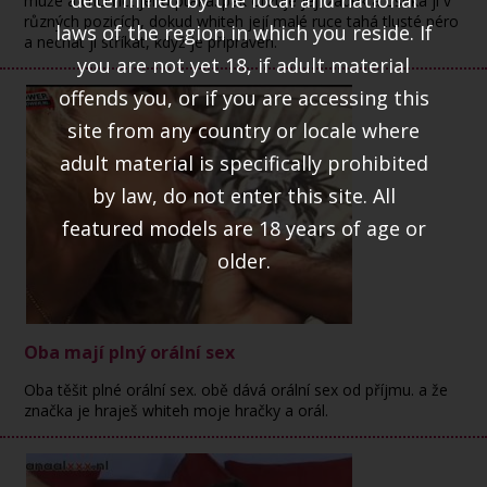
muže a chci říct jeho ptáka. pak olizuje její zadek a ošuká ji v
různých pozicích, dokud whiteh její malé ruce tahá tlusté péro
laws of the region in which you reside. If
a nechat ji stříkat, když je připraven.
you are not yet 18, if adult material
offends you, or if you are accessing this
site from any country or locale where
adult material is specifically prohibited
by law, do not enter this site. All
featured models are 18 years of age or
older.
Oba mají plný orální sex
Oba těšit plné orální sex. obě dává orální sex od příjmu. a že
značka je hraješ whiteh moje hračky a orál.