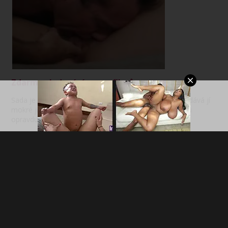
Zdarma sledování porno filmů
Sada je nádherně whiteh navzájem se mazlit, nejprve dává jí
mokré jí a pak pomalu zratí jí neoholený pussy, k tomu
opravdu nadržený lízat.
DMCA Notice
Terms of Use
18 U.S.C. 2257 Record-Keeping
Requirements Compliance Statement
Privacy Policy