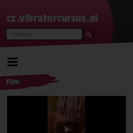
cz.vibratorcursus.nl
film