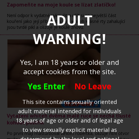
Zapomeňte na moje koule se lízat zlatíčko!
ADULT
Není odpor k vydatné vykouřit a užít si co největší část
kouření jako její přítel ústní být. whiteh krásné rty zahalující
jsou tvrdé pikl a olizuje je koule znovu.
WARNING!
Yes, I am 18 years or older and
accept cookies from the site.
Yes Enter
No Leave
This site contains sexually oriented
adult material intended for individuals
Vytažení whiteh dvěma malé ruce se nechá tlusté
18 years of age or older and of legal age
kohout postřik
to view sexually explicit material as
Po první mají masturboval whiteh robertka, olizuje řitní otvor
determined by the local and national