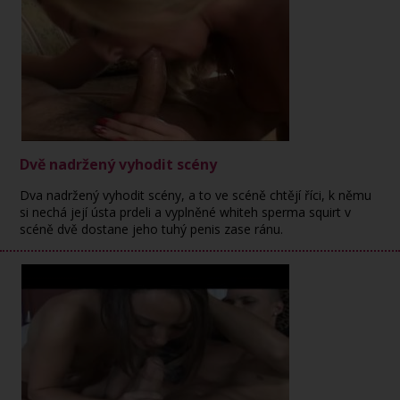
Dvě nadržený vyhodit scény
Dva nadržený vyhodit scény, a to ve scéně chtějí říci, k němu
si nechá její ústa prdeli a vyplněné whiteh sperma squirt v
scéně dvě dostane jeho tuhý penis zase ránu.