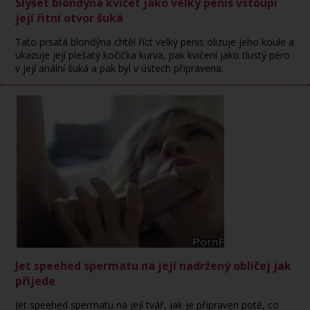
Slyšet blondýna kvičet jako velký penis vstoupí
její řitní otvor šuká
Tato prsatá blondýna chtěl říct velký penis olizuje jeho koule a
ukazuje její plešatý kočička kurva, pak kvičení jako tlustý péro
v její anální šuká a pak byl v ústech připravena.
Jet speehed spermatu na její nadržený obličej jak
přijede
Jet speehed spermatu na její tvář, jak je připraven poté, co