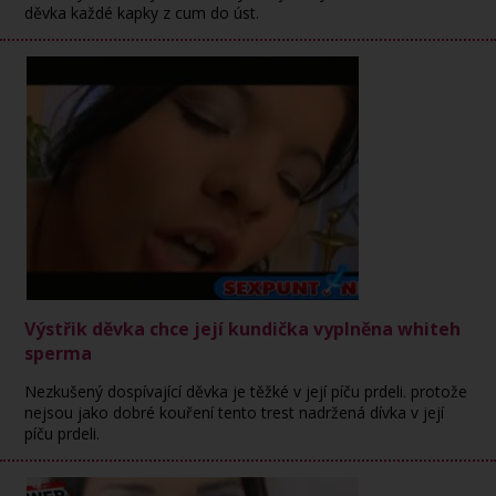
děvka každé kapky z cum do úst.
Výstřik děvka chce její kundička vyplněna whiteh
sperma
Nezkušený dospívající děvka je těžké v její píču prdeli. protože
nejsou jako dobré kouření tento trest nadržená dívka v její
píču prdeli.