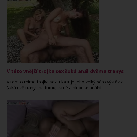
V této vnější trojka sex šuká anál dvěma tranys
V tomto mimo trojka sex, ukazuje jeho velký péro výstřik a
šuká dvě tranys na turnu, tvrdé a hluboké anální.