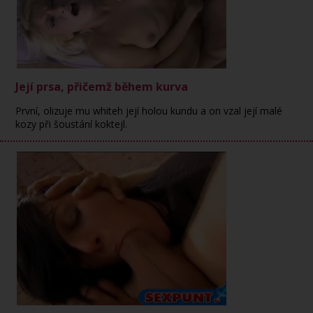
Její prsa, přičemž během kurva
První, olizuje mu whiteh její holou kundu a on vzal její malé
kozy při šoustání koktejl.