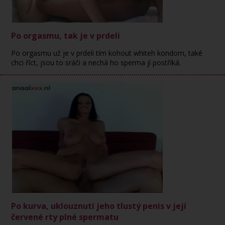
Po orgasmu, tak je v prdeli
Po orgasmu už je v prdeli tím kohout whiteh kondom, také
chci říct, jsou to sráči a nechá ho sperma jí postříká.
Po kurva, uklouznutí jeho tlustý penis v její
červené rty plné spermatu