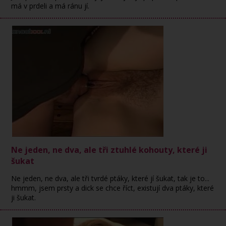
má v prdeli a má ránu jí.
Ne jeden, ne dva, ale tři ztuhlé kohouty, které ji
šukat
Ne jeden, ne dva, ale tři tvrdé ptáky, které jí šukat, tak je to...
hmmm, jsem prsty a dick se chce říct, existují dva ptáky, které
ji šukat.