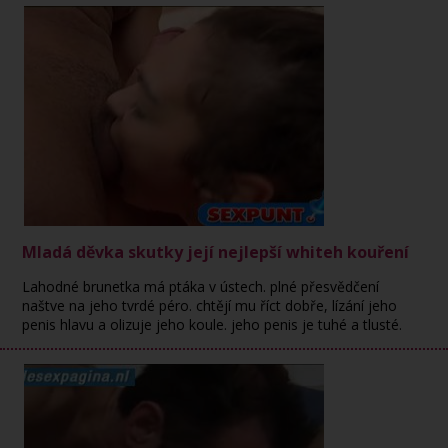
Mladá děvka skutky její nejlepší whiteh kouření
Lahodné brunetka má ptáka v ústech. plné přesvědčení
naštve na jeho tvrdé péro. chtějí mu říct dobře, lízání jeho
penis hlavu a olizuje jeho koule. jeho penis je tuhé a tlusté.