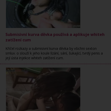
Submisivní kurva děvka používá a aplikuje whiteh
zatížení cum
Křičel rozkazy a submisivní kurva děvka by všichni sexton
smluv. o slouží k jeho koule lízání, sání, šukající, tvrdý penis a
její ústa injekce whiteh zatížení cum.