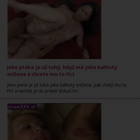
Jeho ptáka je už tuhý, když má jeho kalhoty
snížena a chcete mu to říct
Jeho penis je již tuhá jako kalhoty snížena, pak chtějí mu to
říct a nechat je do prdele dokud ho.