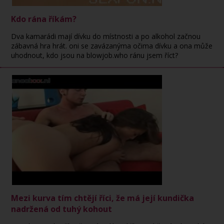
Kdo rána říkám?
Dva kamarádi mají dívku do místnosti a po alkohol začnou
zábavná hra hrát. oni se zavázanýma očima dívku a ona může
uhodnout, kdo jsou na blowjob.who ránu jsem říct?
Mezi kurva tím chtějí říci, že má její kundička
nadržená od tuhý kohout