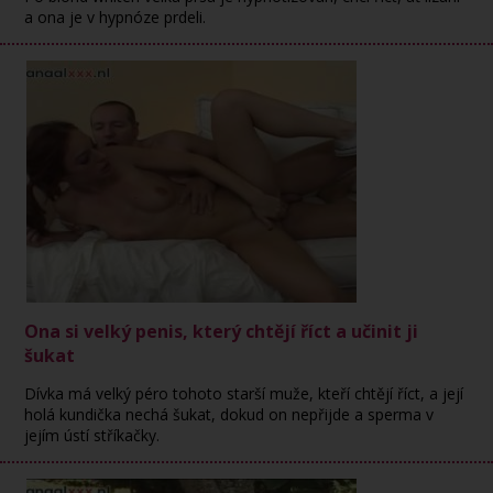
a ona je v hypnóze prdeli.
Ona si velký penis, který chtějí říct a učinit ji
šukat
Dívka má velký péro tohoto starší muže, kteří chtějí říct, a její
holá kundička nechá šukat, dokud on nepřijde a sperma v
jejím ústí stříkačky.