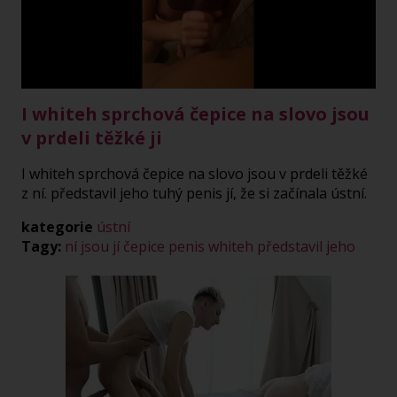
Play
Video
I whiteh sprchová čepice na slovo jsou
v prdeli těžké ji
I whiteh sprchová čepice na slovo jsou v prdeli těžké
z ní. představil jeho tuhý penis jí, že si začínala ústní.
kategorie
ústní
Tagy:
ní
jsou
jí
čepice
penis
whiteh
představil
jeho