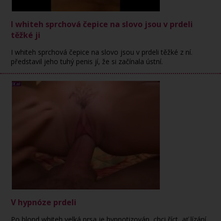
I whiteh sprchová čepice na slovo jsou v prdeli
těžké ji
I whiteh sprchová čepice na slovo jsou v prdeli těžké z ní.
představil jeho tuhý penis jí, že si začínala ústní.
V hypnóze prdeli
Po blond whiteh velká prsa je hypnotizován, chci říct, ať lízání