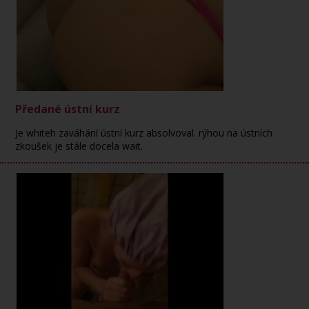
Předané ústní kurz
Je whiteh zaváhání ústní kurz absolvoval. rýhou na ústních
zkoušek je stále docela wait.