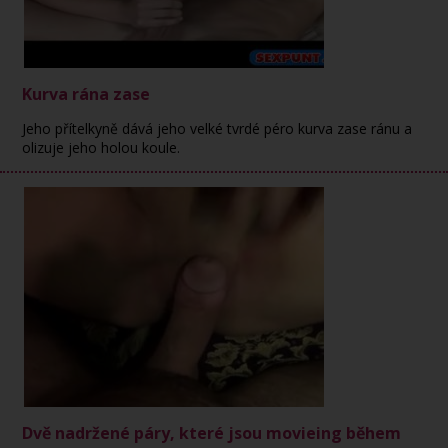
Kurva rána zase
Jeho přítelkyně dává jeho velké tvrdé péro kurva zase ránu a
olizuje jeho holou koule.
Dvě nadržené páry, které jsou movieing během