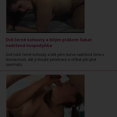
Dvě černé kohouty a bílým ptákem šukat
nadržená hospodyňka
Dvě tuhé černé kohouty a bílé péro kurva nadržená žena v
domácnosti, dát jí dvojité penetrace a stříkat píči plné
spermatu.