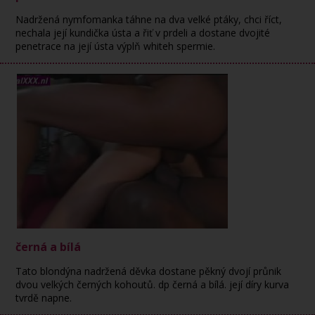
Nadržená nymfomanka táhne na dva velké ptáky, chci říct,
nechala její kundička ústa a řiť v prdeli a dostane dvojité
penetrace na její ústa výplň whiteh spermie.
černá a bílá
Tato blondýna nadržená děvka dostane pěkný dvojí průnik
dvou velkých černých kohoutů. dp černá a bílá. její díry kurva
tvrdě napne.