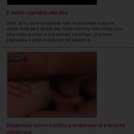
Jí dobře vyplněné obě díry
Vidět, je to, co mají opravdu rádi. na její zadek a píču ve
stejné době plné whiteh dva tlusté kohouty. tihle chlapi jsou
jeho těžké kouření a ona sténání z potěšení. brzy bude
připravena a ještě mohou jen být vědomi b
Dospívající kurva kočička a anální kurva a dvojité
penetrace