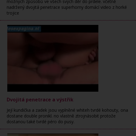
možných způsobů ve všech svých děr do prdele. včetně
nadržený dvojitá penetrace superhorny domácí video z horké
trojice
Dvojitá penetrace a výstřik
Její kundička a zadek jsou vyplněné whiteh tvrdé kohouty, ona
dostane double pronikl. no vlastně ztrojnásobit protože
dostanou také tvrdé péro do pusy.