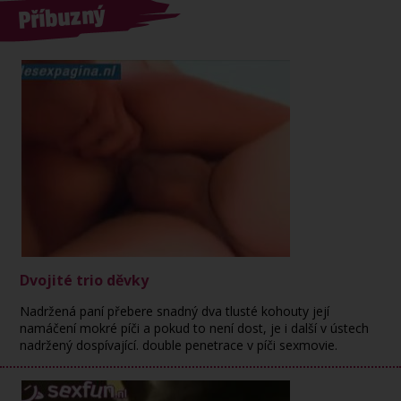
Příbuzný
Dvojité trio děvky
Nadržená paní přebere snadný dva tlusté kohouty její
namáčení mokré píči a pokud to není dost, je i další v ústech
nadržený dospívající. double penetrace v píči sexmovie.