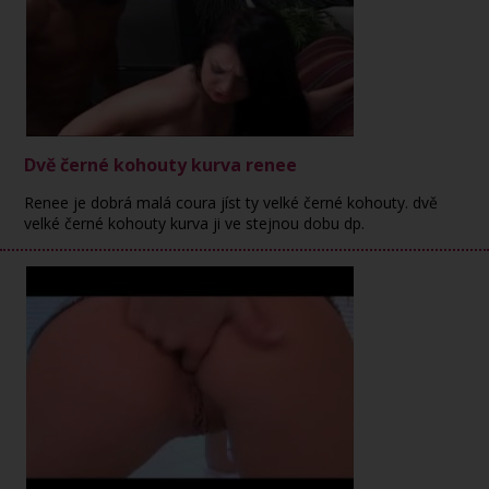
Dvě černé kohouty kurva renee
Renee je dobrá malá coura jíst ty velké černé kohouty. dvě
velké černé kohouty kurva ji ve stejnou dobu dp.