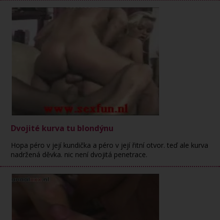
Dvojité kurva tu blondýnu
Hopa péro v její kundička a péro v její řitní otvor. teď ale kurva
nadržená děvka. nic není dvojitá penetrace.