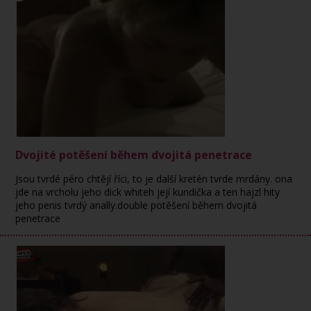
Dvojité potěšení během dvojitá penetrace
Jsou tvrdé péro chtějí říci, to je další kretén tvrde mrdány. ona
jde na vrcholu jeho dick whiteh její kundička a ten hajzl hity
jeho penis tvrdý anally.double potěšení během dvojitá
penetrace