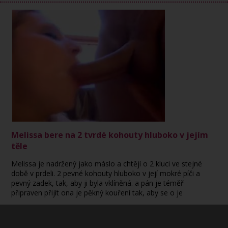
Melissa bere na 2 tvrdé kohouty hluboko v jejím
těle
Melissa je nadržený jako máslo a chtějí o 2 kluci ve stejné
době v prdeli. 2 pevné kohouty hluboko v její mokré píči a
pevný zadek, tak, aby ji byla vklíněná. a pán je téměř
připraven přijít ona je pěkný kouření tak, aby se o je