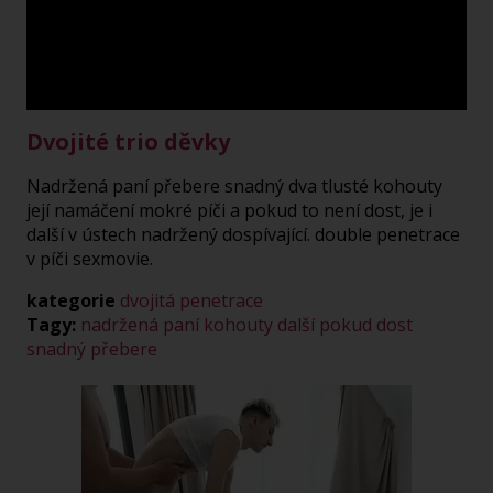
Play
Video
Dvojité trio děvky
Nadržená paní přebere snadný dva tlusté kohouty
její namáčení mokré píči a pokud to není dost, je i
další v ústech nadržený dospívající. double penetrace
v píči sexmovie.
kategorie
dvojitá penetrace
Tagy:
nadržená
paní
kohouty
další
pokud
dost
snadný
přebere