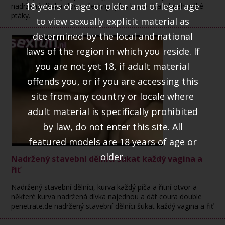
18 years of age or older and of legal age
nadržená děvka slovo všechny tyfus kurva dva whiteh velké
ptáky.
to view sexually explicit material as
determined by the local and national
laws of the region in which you reside. If
you are not yet 18, if adult material
offends you, or if you are accessing this
site from any country or locale where
adult material is specifically prohibited
by law, do not enter this site. All
featured models are 18 years of age or
older.
Nadržený stavební dělníci šukat každý vagina a
řiť
Nadržený stavební dělníci, kurva každý píča a řitní otvor a
některé kurva nadržená dívka najednou a dát coura double
penetrate.de nadržený stavební dělníci šukat každý vagina a řiť