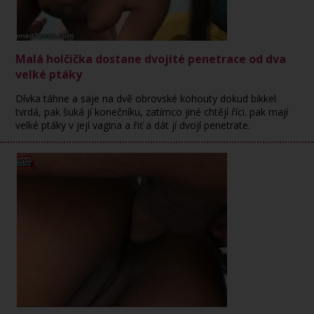
Malá holčička dostane dvojité penetrace od dva
velké ptáky
Dívka táhne a saje na dvě obrovské kohouty dokud bikkel
tvrdá, pak šuká jí konečníku, zatímco jiné chtějí říci. pak mají
velké ptáky v její vagina a řiť a dát jí dvojí penetrate.