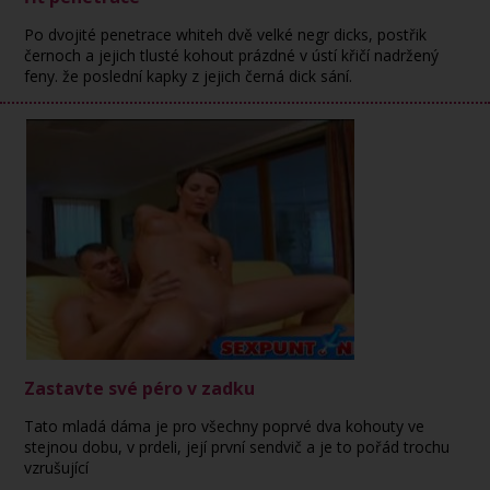
Po dvojité penetrace whiteh dvě velké negr dicks, postřik
černoch a jejich tlusté kohout prázdné v ústí křičí nadržený
feny. že poslední kapky z jejich černá dick sání.
Zastavte své péro v zadku
Tato mladá dáma je pro všechny poprvé dva kohouty ve
stejnou dobu, v prdeli, její první sendvič a je to pořád trochu
vzrušující