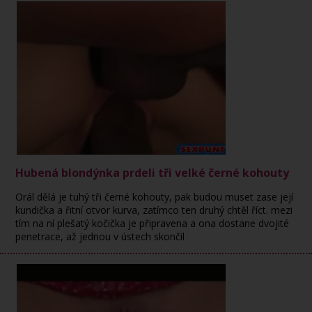
Hubená blondýnka prdeli tři velké černé kohouty
Orál dělá je tuhý tři černé kohouty, pak budou muset zase její
kundička a řitní otvor kurva, zatímco ten druhý chtěl říct. mezi
tím na ní plešatý kočička je připravena a ona dostane dvojité
penetrace, až jednou v ústech skončil