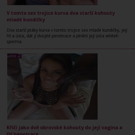
V tomto sex trojice kurva dva starší kohouty
mladé kundičky
Dva starší ptáky kurva v tomto trojice sex mladé kundičky, její
řiť a ústa, dát jí dvojité penetrace a plnění její ústa whiteh
sperma.
Křičí jako dvě obrovské kohouty do její vagina a
řiť penetrace