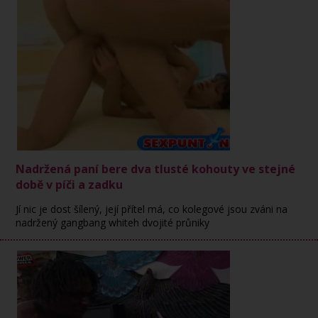
Nadržená paní bere dva tlusté kohouty ve stejné
době v píči a zadku
Jí nic je dost šílený, její přítel má, co kolegové jsou zváni na
nadržený gangbang whiteh dvojité průniky