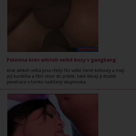
Polovina krev whiteh velké kozy v gangbang
Krve whiteh velká prsa chtějí říct velké černé kohouty a mají
její kundička a řitní otvor do prdele, také dávají jí double
penetrace v tomto nadržený skupinovka.