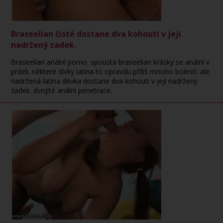
Braseelian čisté dostane dva kohouti v její
nadržený zadek.
Braseelian anální porno. spousta braseelian krásky se anální v
prdeli. některé dívky latina to opravdu příliš mnoho bolesti. ale
nadržená latina děvka dostane dva kohouti v její nadržený
zadek. dvojité anální penetrace.