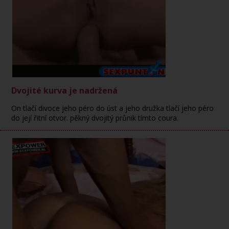
Dvojité kurva je nadržená
On tlačí divoce jeho péro do úst a jeho družka tlačí jeho péro
do její řitní otvor. pěkný dvojitý průnik tímto coura.