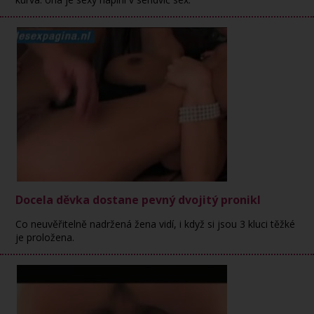
Docela děvka dostane pevný dvojitý pronikl
Co neuvěřitelně nadržená žena vidí, i když si jsou 3 kluci těžké
je proložena.