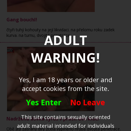
Gang bouchl!
čtyři tuhý kohouty na její likvidaci. na přelomu roku zadek
ADULT
kurva. na turnu, dvojitá penetrace.
WARNING!
Yes, I am 18 years or older and
accept cookies from the site.
Yes Enter
No Leave
This site contains sexually oriented
Nadržená děvka tyfus v prdeli dva kluci
adult material intended for individuals
Obě její zasraný díry zcela vyplněno hrubá dvojitá penetrace.