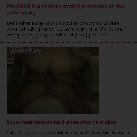
Malá holčička dostane dvojité penetrace od dva
velké ptáky
Dívka táhne a saje na dvě obrovské kohouty dokud bikkel
tvrdá, pak šuká jí konečníku, zatímco jiné chtějí říci. pak mají
velké ptáky v její vagina a řiť a dát jí dvojí penetrate.
Super nadržená domácí video z horké trojice
Chlap filmy zatímco dva fuck přáteli, nadržená děvka ve všech