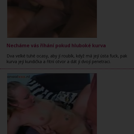
Necháme vás říhání pokud hluboké kurva
Dva velké tuhé ocasy, aby jí roubík, když má její ústa fuck, pak
kurva její kundička a řitní otvor a dát jí dvojí penetraci.