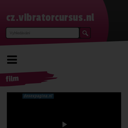
cz.vibratorcursus.nl
film