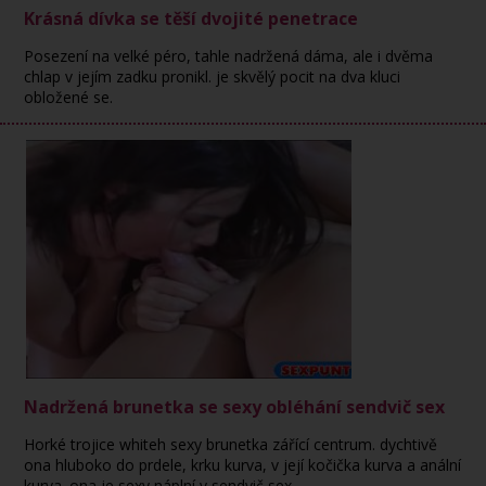
Krásná dívka se těší dvojité penetrace
Posezení na velké péro, tahle nadržená dáma, ale i dvěma
chlap v jejím zadku pronikl. je skvělý pocit na dva kluci
obložené se.
Nadržená brunetka se sexy obléhání sendvič sex
Horké trojice whiteh sexy brunetka zářící centrum. dychtivě
ona hluboko do prdele, krku kurva, v její kočička kurva a anální
kurva. ona je sexy náplní v sendvič sex.