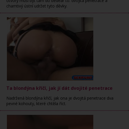
otvory musí být tam do bedear to. dvojitá penetrace a
chamtivý ústní udržet tyto děvky.
Ta blondýna křičí, jak jí dát dvojité penetrace
Nadržená blondýna křičí, jak ona je dvojitá penetrace dva
pevné kohouty, které chtěla říct.